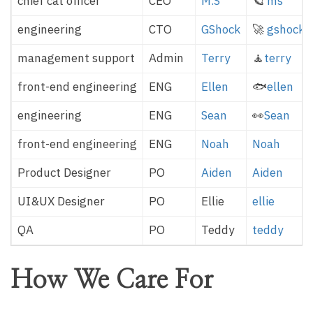
chief cat officer
CEO
M.S
🪐
ms
engineering
CTO
GShock
🚀
gshock
management support
Admin
Terry
🧘
terry
front-end engineering
ENG
Ellen
🐟
ellen
engineering
ENG
Sean
👀
Sean
front-end engineering
ENG
Noah
Noah
Product Designer
PO
Aiden
Aiden
UI&UX Designer
PO
Ellie
ellie
QA
PO
Teddy
teddy
How We Care For