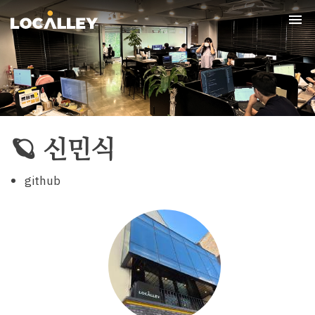
Tog
nav
🪐 신민식
github