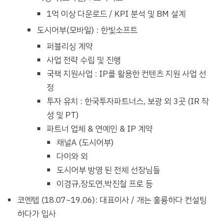
1억 이상 다운로드 / KPI 분석 및 BM 설계
도시어부(모바일) : 한빛소프트
퍼블리싱 계약
사업 전략 수립 및 진행
국책 지원사업 : IP를 활용한 컨텐츠 지원 사업 선
정
투자 유치 : 한국투자파트너스, 보광 외 3곳 (IR 작
성 및 PT)
파트너 업체 & 연예인 & IP 계약
채널A (도시어부)
다이와 외
도시어부 방영 된 전체 선장님들
이경규,장도연,박진철 프로 등
코엔텝 (18.07~19.06): 대표이사 / 개는 훌륭하다 컨설팅
하다가 입사