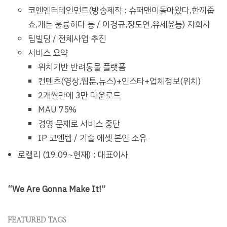
코엔엔터테인먼트(방송제작 : 슈퍼맨이돌아왔다,한끼줍
쇼,개는 훌륭하다 등 / 이경규,장도연,유세윤등) 자회사
팀빌딩 / 전체사업 추진
서비스 요약
위치기반 반려동물 플랫폼
컨텐츠(영상,웹툰,뉴스)+인스타+업체정보(위치)
2개월만에 3만 다운로드
MAU 75%
경영 문제로 서비스 중단
IP 코엔텝 / 기술 에셋 본인 소유
로캘리 (19.09~현재) : 대표이사
“We Are Gonna Make It!”
FEATURED TAGS