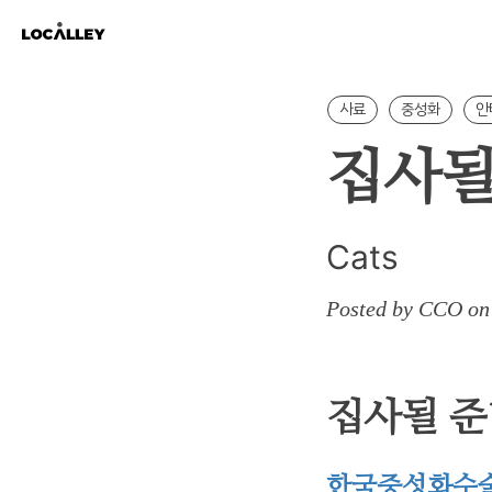
사료
중성화
안
집사될
Cats
Posted by CCO on
집사될 준비
한국중성화수