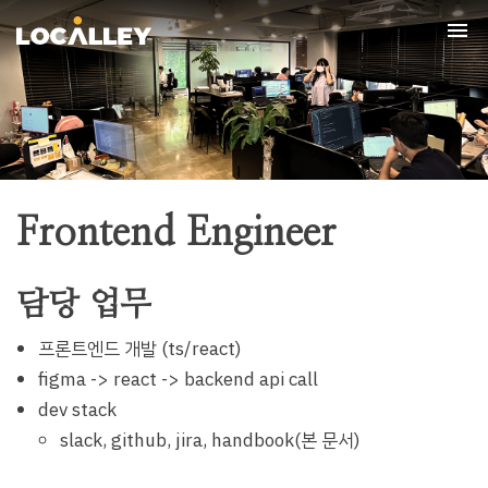
Tog
nav
Frontend Engineer
담당 업무
프론트엔드 개발 (ts/react)
figma -> react -> backend api call
dev stack
slack, github, jira, handbook(본 문서)