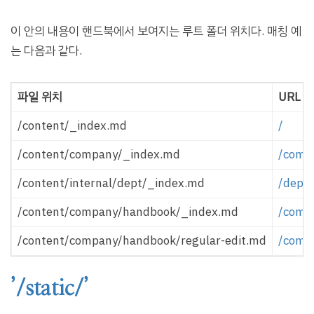
이 안의 내용이 핸드북에서 보여지는 루트 폴더 위치다. 매칭 예
는 다음과 같다.
파일 위치
URL
/content/_index.md
/
/content/company/_index.md
/comp
/content/internal/dept/_index.md
/dept
/content/company/handbook/_index.md
/comp
/content/company/handbook/regular-edit.md
/comp
’/static/’