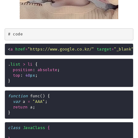
<
a
href
=
"https://www.google.co.kr/"
target
=
"_blank"
>
.
list
>
li
position
: 
absolute
top
: 
40
px
function
var
 a 
=
"AAA"
return
class
JavaClass
{