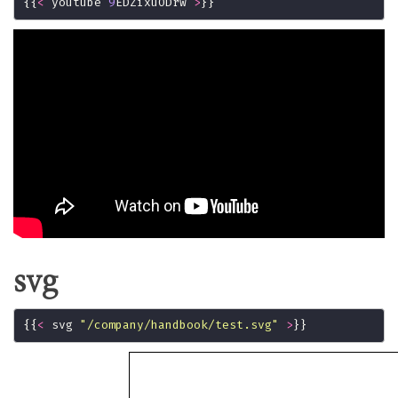
{{
<
 youtube 
9
EDZixuODrw 
>
svg
{{
<
 svg 
"/company/handbook/test.svg"
>