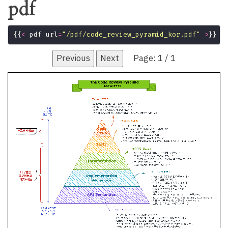
pdf
{{
<
 pdf url
=
"/pdf/code_review_pyramid_kor.pdf"
>
Previous
Next
Page:
1
/
1