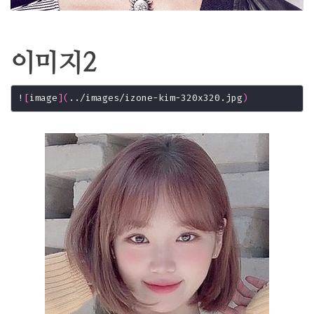
이미지2
!
[
image
](
../images/izone-kim-320x320.jpg
)