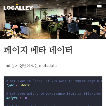
Tog
nav
페이지 메타 데이터
.md 문서 상단에 적는 metadata
# Set type to 'docs' if you want to render page outs
type
=
'docs'
# Set page weight to re-arrange items in file-tree m
weight
=
10