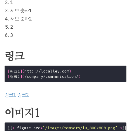
1
서브 숫자1
서브 숫자2
2
3
링크
[
링크1
](
http://localley.com
)
[
링크2
](
/company/communication/
)
링크1
링크2
이미지1
{{
<
 figure src
=
"/images/members/iu_800x800.png"
>