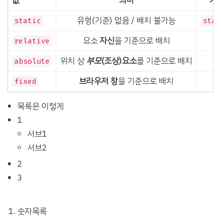
값
의미
기
유형(기준) 없음 / 배치 불가능
static
stat
요소
자신
을 기준으로 배치
relative
위치 상
부모
(조상)요소
를 기준으로 배치
absolute
브라우저 창
을 기준으로 배치
fixed
목록은 이렇게
1
서브1
서브2
2
3
숫자목록