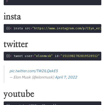
}
insta
{{
<
 insta src
=
"https://www.instagram.com/p/CEyn_erJ7
twitter
{{
<
 tweet user
=
"elonmusk"
 id
=
"1511982702819520512"
>
pic.twitter.com/TW2lLQakE5
— Elon Musk (@elonmusk)
April 7, 2022
youtube