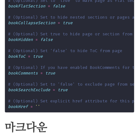
# (Optional) Set to 'true' to mark page as flat sect
bookFlatSection
=
false
# (Optional) Set to hide nested sections or pages at
bookCollapseSection
=
true
# (Optional) Set true to hide page or section from s
bookHidden
=
false
# (Optional) Set 'false' to hide ToC from page
bookToC
=
true
# (Optional) If you have enabled BookComments for th
bookComments
=
true
# (Optional) Set to 'false' to exclude page from sea
bookSearchExclude
=
true
# (Optional) Set explicit href attribute for this pa
bookHref
=
''
마크다운